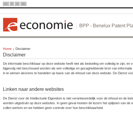
Overslaan
en
fr
nl
de
en
naar
de
inhoud
BPP - Benelux Patent Pla
gaan
Home
Disclaimer
Disclaimer
De informatie beschikbaar op deze website heeft niet als bedoeling om volledig te zijn, e
bijgevolg niet beschouwd worden als een volledige en gezaghebbende bron van informatie 
in te winnen alvorens te handelen op basis van de inhoud van deze website. De Dienst voor
Linken naar andere websites
De Dienst voor de Intellectuele Eigendom is niet verantwoordelijk voor de inhoud en de be
worden uitgedrukt op deze websites. In geen geval moeten de lezers het oplijsten van de
zullen werken en we hebben geen controle over hun beschikbaarheid.